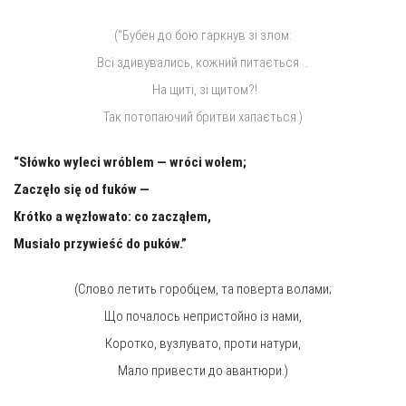
(“Бубен до бою гаркнув зі злом:
Всі здивувались, кожний питається …
На щиті, зі щитом?!
Так потопаючий бритви хапається.)
“Słówko wy­le­ci wróblem — wróci wołem;
Zaczęło się od fuków —
Krótko a węzłowato: co zacząłem,
Musiało przy­wieść do puków.”
(Слово летить горобцем, та поверта волами;
Що почалось непристойно із нами,
Коротко, вузлувато, проти натури,
Мало привести до авантюри.)