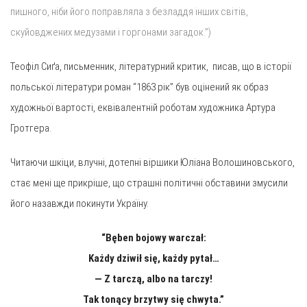
пишного, ніби його поправляла з безладдя інших світів,
скуйовджених медузами і горгонами загадок.”)
Теофіл Сиґа, письменник, літературний критик, писав, що в історії
польської літератури роман “1863 рік” був оцінений як образ
художньої вартості, еквівалентній роботам художника Артура
Гротгера.
Читаючи шкіци, влучні, дотепні віршики Юліана Волошиновського,
стає мені ще прикріше, що страшні політичні обставини змусили
його назавжди покинути Україну.
“Bęben bo­jo­wy war­czał:
Każdy dziwił się, każdy pytał…
— Z tarczą, albo na tar­czy!
Tak tonący brzy­twy się chwy­ta.”