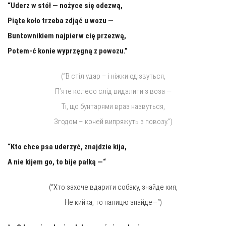
“Uderz w stół — nożyce się odezwą,
Piąte koło trze­ba zdjąć u wozu —
Bun­tow­ni­kiem naj­pierw cię przezwą,
Po­tem-ć konie wyprzęgną z po­wo­zu.”
(“В стіл удар – і ніжки одізвуться,
П’яте колесо слід видалити з воза —
Ті, що бунтарями враз назвуться,
Згодом – коней випряжуть з повозу.”)
“Kto chce psa ude­rzyć, znaj­dzie kija,
A nie kijem go, to bije pałką —
“
(“Хто захоче вдарити собаку, знайде кия,
Не кийка, то палицю знайде—“)