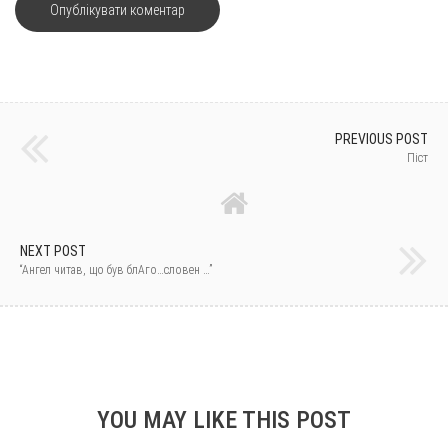
PREVIOUS POST
Піст
NEXT POST
“Ангел читав, що був блАго…словен …”
YOU MAY LIKE THIS POST