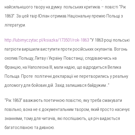
найсильнішого твору на думку польських критиків – повісті “Рік
1863”. За цей твір Юліан отримав Національну премію Польщі з
літератури.
http://lubimyczytac.pl/ksiazka/173501/rok-1863
“У 1863 році польські
патріоти вирішили виступити проти російських окупантів. Вогонь
охопив Польщу, Литву і Україну. Повстанці, сподіваючись на
Францію, на Наполеона III, мали надію, що відродиться Велика
Польща. Проте політичні декларації не перетворились у реальну
допомогу для бойових дій. Захід залишився байдужим…”
“Рік 1863” вважають поетичною повістю, яку треба смакувати
повільно, вона не є документальним твором, який просто насичує
знаннями, тому для читачів, які поспішають, ця річ видається
багатослівною та дивною.