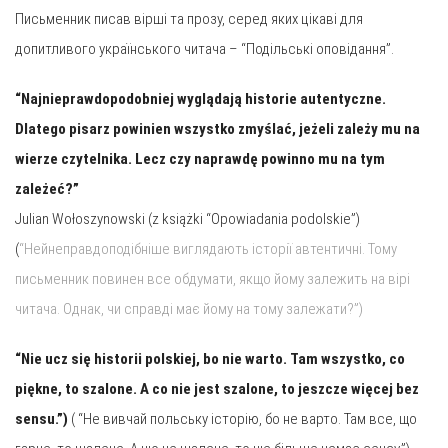
Письменник писав вірші та прозу, серед яких цікаві для
допитливого українського читача – “Подільські оповідання”.
“Najnieprawdopodobniej wyglądają historie autentyczne.
Dlatego pisarz powinien wszystko zmyślać, jeżeli zależy mu na
wierze czytelnika. Lecz czy naprawdę powinno mu na tym
zależeć?”
Julian Wołoszynowski (z książki “Opowiadania podolskie”)
(
“Нейнеправдоподібніше виглядають історії автентичні. Тому
письменник повинен все обдумати, якщо йому залежить на вірі
читача. Однак, чи справді має йому на тому залежати?”)
“Nie ucz się historii polskiej, bo nie warto. Tam wszystko, co
piękne, to szalone. A co nie jest szalone, to jeszcze więcej bez
sensu.”)
( “Не вивчай польську історію, бо не варто. Там все, що