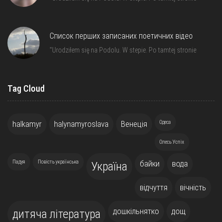
Список перших записаних поетичних відео
"Urodziłem się na Podolu. W stepie. Po tamtej stronie
Tag Cloud
halkamyr
halynamyroslava
Венеція
Одеса
Олесь Успіх
Падуя
Повість українська
байки
вода
Україна
відчуття
вічність
дошкільнятко
дощ
дитяча література