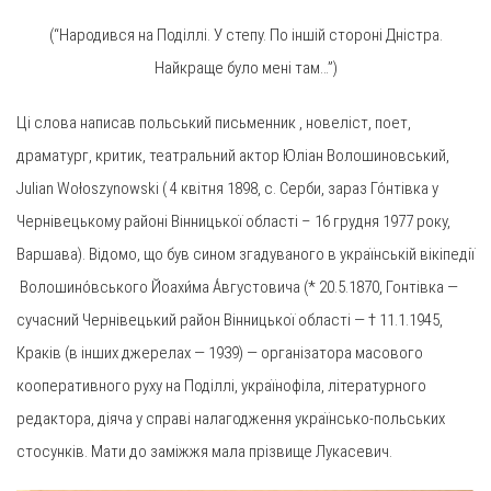
(“Народився на Поділлі. У степу. По іншій стороні Дністра.
Найкраще було мені там…”)
Ці слова написав польський письменник , новеліст, поет,
драматург, критик, театральний актор Юліан Волошиновський,
Julian Wołoszynowski ( 4 квітня 1898, с. Серби, зараз Го́нтівка у
Чернівецькому районі Вінницької області – 16 грудня 1977 року,
Варшава). Відомо, що був сином згадуваного в українській вікіпедії
Волошино́вського Йоахи́ма А́вгустовича (* 20.5.1870, Гонтівка —
сучасний Чернівецький район Вінницької області — † 11.1.1945,
Краків (в інших джерелах — 1939) — організатора масового
кооперативного руху на Поділлі, українофіла, літературного
редактора, діяча у справі налагодження українсько-польських
стосунків. Мати до заміжжя мала прізвище Лукасевич.