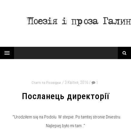
3 Квітня, 2016
Статті та Розвідки
1
Посланець директорії
“Urodziłem się na Podolu. W stepie. Po tamtej stronie Dniestru.
Najlepiej było mi tam…”