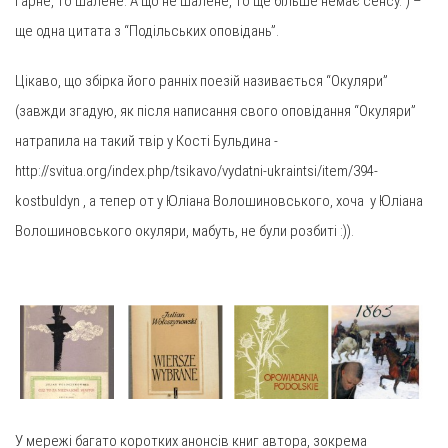
гарне, то шалене. А що не шалене, то ще більше немає сенсу.”) –
ще одна цитата з “Подільських оповідань”.
Цікаво, що збірка його ранніх поезій називається “Окуляри”
(завжди згадую, як після написання свого оповідання “Окуляри”
натрапила на такий твір у Кості Бульдина -
http://svitua.org/index.php/tsikavo/vydatni-ukraintsi/item/394-
kostbuldyn , а тепер от у Юліана Волошиновського, хоча у Юліана
Волошиновського окуляри, мабуть, не були розбиті :)).
У мережі багато коротких анонсів книг автора, зокрема