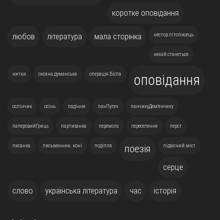
коротке оповідання
любов
література
мала сторінка
нестор літописець
нехай станеться
нитки
оксана думанська
операція Вісла
оповідання
ослінчик
осінь
падіння
панПугач
панчикуДем'янчику
паперовийГриць
партизанка
перемога
переселення
перст
писанка
письменник. коні
поділля
підвісний міст
поезія
серце
слово
українська література
час
історія