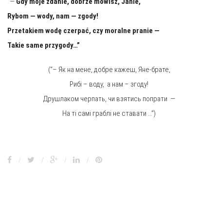
“—
Gdy moje zda­nie, do­brze mówisz, Janie,
Rybom — wody, nam — zgody!
Prze­ta­kiem wodę czer­pać, czy mo­ral­ne pra­nie —
Takie same przy­go­dy…”
(“– Як на мене, добре кажеш, Яне-брате,
Рибі – воду, а нам – згоду!
Друшлаком черпать, чи взятись попрати —
На ті самі граблі не ставати …”)
/
/
/
/