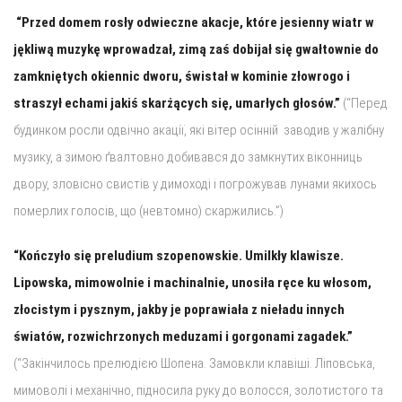
“Przed domem rosły odwieczne akacje, które jesienny wiatr w
jękliwą muzykę wprowadzał, zimą zaś dobijał się gwałtownie do
zamkniętych okiennic dworu, świstał w kominie złowrogo i
straszył echami jakiś skarżących się, umarłych głosów.”
(“Перед
будинком росли одвічно акації, які вітер осінній заводив у жалібну
музику, а зимою ґвалтовно добивався до замкнутих віконниць
двору, зловісно свистів у димоході і погрожував лунами якихось
померлих голосів, що (невтомно) скаржились.”)
“Kończyło się preludium szopenowskie. Umilkły klawisze.
Lipowska, mimowolnie i machinalnie, unosiła ręce ku włosom,
złocistym i pysznym, jakby je poprawiała z nieładu innych
światów, rozwichrzonych meduzami i gorgonami zagadek.”
(“Закінчилось прелюдією Шопена. Замовкли клавіші. Ліповська,
мимоволі і механічно, підносила руку до волосся, золотистого та