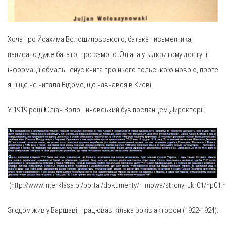
Хоча про Йоахима Волошиновського, батька письменника,
написано дуже багато, про самого Юліана у відкритому доступі
інформації обмаль. Існує книга про нього польською мовою, проте
я її ще не читала Відомо, що навчався в Києві.
У 1919 році Юліан Волошиновський був посланцем Директорії.
(http://www.interklasa.pl/portal/dokumenty/r_mowa/strony_ukr01/hp01.
Згодом жив у Варшаві, працював кілька років актором (1922-1924).