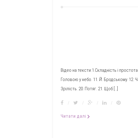
Відео на тексти:1.Складність і простота. 
Головою у небо. 11. Й. Бродському. 12. Ча
Зрілість. 20. Потяг. 21. Щоб […]
/
/
/
/
Читати далі