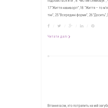
подобається йти”, 8.”Чистий семизвук”, 9.
17.”Життя навиворіт”,18. ”Життя – то м’я
тіні”, 25.”Всередині форми”, 26.”Досить”, 
/
/
/
/
Читати далі
Вітання всім, хто потрапить на мій загу