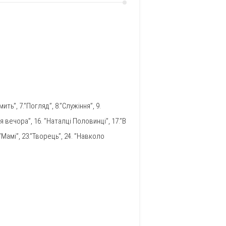
ить”, 7.”Погляд”, 8.”Служіння”, 9.
ля вечора”, 16. ”Наталці Половинці”, 17.”В
 ”Мамі”, 23.”Творець”, 24. ”Навколо