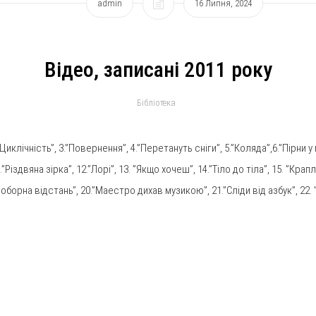
admin
16 Липня, 2024
Відео, записані 2011 року
Бібліотека
Циклічність”, 3.”Повернення”, 4.”Перетануть сніги”, 5.”Коляда”,6.”Пірни у м
”Різдвяна зірка”, 12.”Лорі”, 13. ”Якщо хочеш”, 14.”Тіло до тіла”, 15. ”Крап
епоборна відстань”, 20.”Маестро дихав музикою”, 21.”Сліди від азбук”, 22.