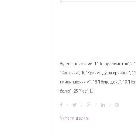
Відео з текстами: 1.”Пошук симетрії”,2. ”
”Світання”, 10.”Кричма душа кричала”, 11.
лимані місячнім”, 18.”І буде день”, 19.”Н
болю”. 25.”Час”, […]
/
/
/
/
Читати далі