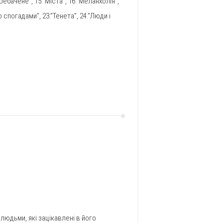
еребачене”, 15.”Міста”, 16.”Меланхолія”,
 спогадами”, 23.”Тенета”, 24.”Люди і
 людьми, які зацікавлені в його