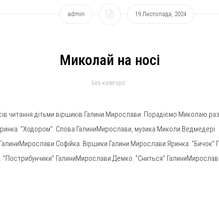
admin
19 Листопада, 2024
Миколай на носі
Без категорії
в читання дітьми віршиків Галини Мирослави. Порадіємо Миколаю разо
Яринка. ”Ходором”. Слова ГалиниМирослави, музика Миколи Ведмедері 
ГалиниМирослави Софійка. Віршики Галини Мирослави Яринка. ”Бичок” 
 ”Пострибунчики” ГалиниМирослави Демко. ”Сниться” ГалиниМирослави 