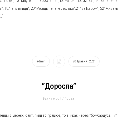
 ”Поки”, 10.”Танучи”. 11.”Вростання”,12.”Ранок”, 13.”Жінка”, 14.”Бачене-п
з”, 19.”Танцівниця”, 20.”Місяць неначе люлька”,21.”За Ікаром”, 22.”Живемо
[…]
admin
20 Травня, 2024
”Доросла”
Без категорії
Проза
блений в мережі сайт, який то працює, то зникає через ”бомбардування”