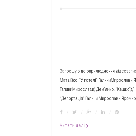
Запрошую до оприлюднення відеозаписі
Матвійко. ”У готелі” ГалиниМирослави 
ГалиниМирослави) Дем’янко. ”Кашкоїд” 
”Депортація” Галини Мирослави Яромир.
/
/
/
/
Читати далі