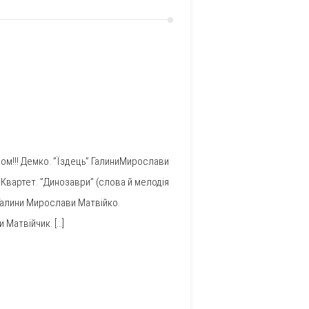
м!!! Демко. ”Їздець” ГалиниМирослави
Квартет. ”Динозаври” (слова й мелодія
Галини Мирослави Матвійко.
Матвійчик. […]