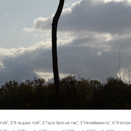
обі”, 3.”А чи дано тобі”, 4.”І все було не так”, 5.”Незайманість”, 6.”Я потр