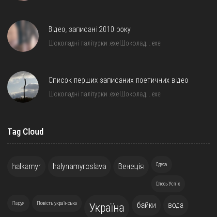
Відео, записані 2010 року
Шоколадні палітурки .exe Шоколад….exe
Список перших записаних поетичних відео
Шоколадні палітурки .exe Шоколад….exe
Tag Cloud
halkamyr
halynamyroslava
Венеція
Одеса
Олесь Успіх
Падуя
Повість українська
байки
вода
Україна