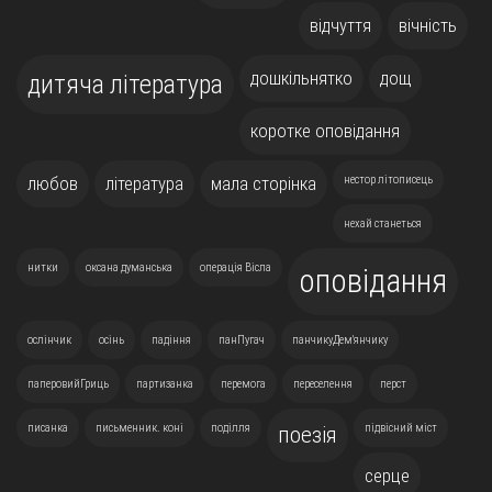
відчуття
вічність
дошкільнятко
дощ
дитяча література
коротке оповідання
любов
література
мала сторінка
нестор літописець
нехай станеться
нитки
оксана думанська
операція Вісла
оповідання
ослінчик
осінь
падіння
панПугач
панчикуДем'янчику
паперовийГриць
партизанка
перемога
переселення
перст
писанка
письменник. коні
поділля
підвісний міст
поезія
серце