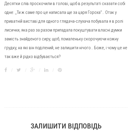
Десятки слів проскочили в голові, щоб в результаті сказати собі
одне: ,,Ти ж саме про це написала ще за царя Гороха”… Отак у
приватній виставі для одного глядача-слухача побувала я в ролі
лисички, яка раз за разом припадала покуштувати власні думки
замість знайденого сиру, щоб, помаленьку скорочуючи кожну
грудку, на які він поділений, не залишити нічого… Боже, і чому це не
так вже й рідко відбувається?
/
/
/
/
ЗАЛИШИТИ ВІДПОВІДЬ