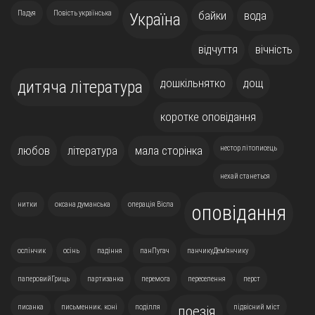
Падуя
Повість українська
байки
вода
Україна
відчуття
вічність
дошкільнятко
дощ
дитяча література
коротке оповідання
любов
література
мала сторінка
нестор літописець
нехай станеться
нитки
оксана думанська
операція Вісла
оповідання
ослінчик
осінь
падіння
панПугач
панчикуДем'янчику
паперовийГриць
партизанка
перемога
переселення
перст
писанка
письменник. коні
поділля
підвісний міст
поезія