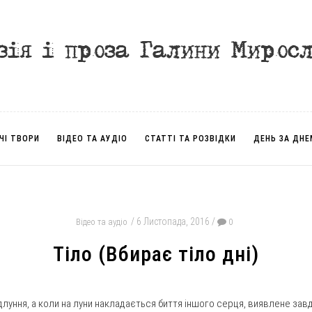
ЧІ ТВОРИ
ВІДЕО ТА АУДІО
СТАТТІ ТА РОЗВІДКИ
ДЕНЬ ЗА ДНЕ
6 Листопада, 2016
Відео та аудіо
0
Тіло (Вбирає тіло дні)
длуння, а коли на луни накладається биття іншого серця, виявлене за