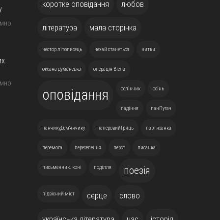
коротке оповідання
любов
у
ємно
література
мала сторінка
нестор літописець
нехай станеться
нитки
их
оксана думанська
операція Вісла
ємно
ослінчик
осінь
оповідання
падіння
панПугач
панчикуДем'янчику
паперовийГриць
партизанка
перемога
переселення
перст
писанка
письменник. коні
поділля
поезія
підвісний міст
серце
слово
українська література
час
історія