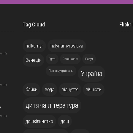
Tag Cloud
Flickr
halkamyr
halynamyroslava
ємно
Венеція
Одеса
Олесь Успіх
Падуя
Повість українська
Україна
ємно
байки
вода
відчуття
вічність
дитяча література
у
ємно
дошкільнятко
дощ