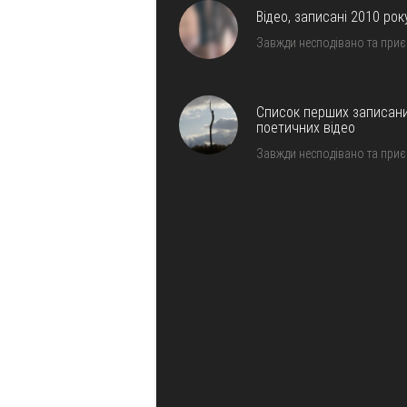
Відео, записані 2010 рок
Завжди несподівано та при
Список перших записан
поетичних відео
Завжди несподівано та при