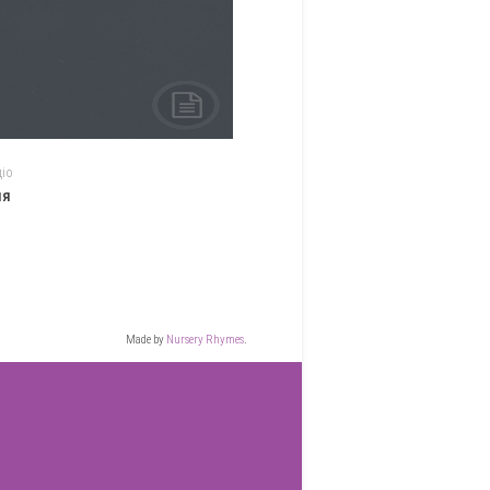
діо
ня
Made by
Nursery Rhymes
.