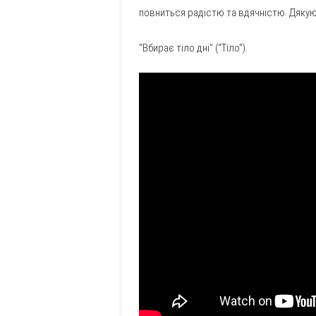
повниться радістю та вдячністю. Дякую 
“Вбирає тіло дні” (“Тіло”).