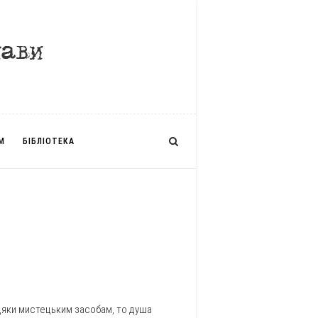
М
БІБЛІОТЕКА
вдяки мистецьким засобам, то душа