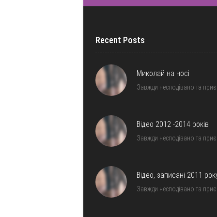
Recent Posts
Миколай на носі
Завжди несподівано та при
Відео 2012 -2014 років
Завжди несподівано та при
Відео, записані 2011 рок
Завжди несподівано та при