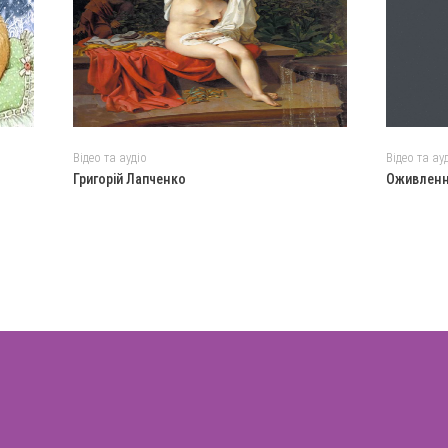
Відео та аудіо
Відео та ау
Григорій Лапченко
Оживлен