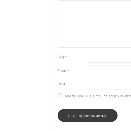
Ім'я
*
Email
*
Сайт
Зберегти моє ім'я, e-mail, та адресу сайт