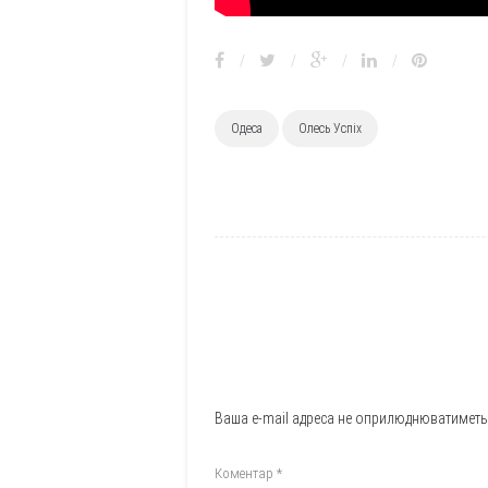
/
/
/
/
Одеса
Олесь Успіх
Ваша e-mail адреса не оприлюднюватиметь
Коментар
*