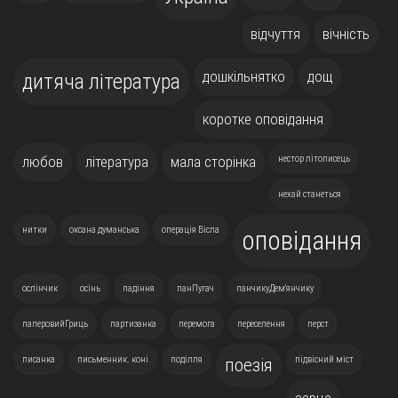
відчуття
вічність
дошкільнятко
дощ
дитяча література
коротке оповідання
любов
література
мала сторінка
нестор літописець
нехай станеться
нитки
оксана думанська
операція Вісла
оповідання
ослінчик
осінь
падіння
панПугач
панчикуДем'янчику
паперовийГриць
партизанка
перемога
переселення
перст
писанка
письменник. коні
поділля
підвісний міст
поезія
серце