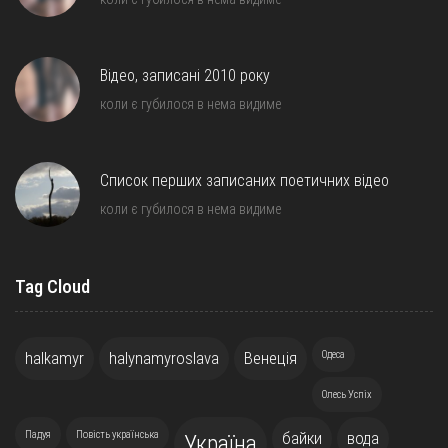
Відео, записані 2010 року
коли є губилося в нема видиме
Список перших записаних поетичних відео
коли є губилося в нема видиме
Tag Cloud
halkamyr
halynamyroslava
Венеція
Одеса
Олесь Успіх
Падуя
Повість українська
байки
вода
Україна