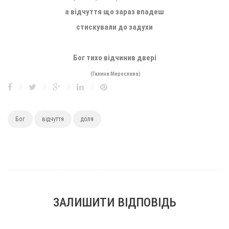
а відчуття що зараз впадеш
стискували до задухи
,
Бог тихо відчинив двері
(Галина Мирослава)
/
/
/
/
Бог
відчуття
доля
ЗАЛИШИТИ ВІДПОВІДЬ