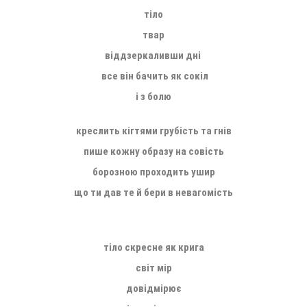
тіло
твар
віддзеркаливши дні
все він бачить як сокіл
і з болю
креслить кігтями
грубість та гнів
пише кожну образу на совість
борозною проходить ушир
що ти дав те й бери в невагомість
_
тіло скресне як крига
світ мір
довідмірює