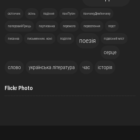
ослінчик
осінь
падіння
панПугач
панчикуДем'янчику
паперовийГриць
партизанка
перемога
переселення
перст
писанка
письменник. коні
поділля
підвісний міст
поезія
серце
слово
українська література
час
історія
Flickr Photo