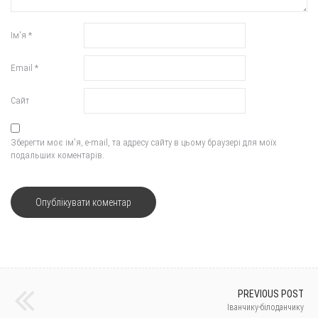
Ім'я
*
Email
*
Сайт
Зберегти моє ім'я, e-mail, та адресу сайту в цьому браузері для моїх
подальших коментарів.
PREVIOUS POST
Іванчику-білоданчику