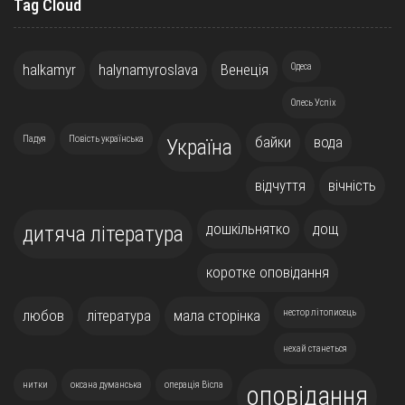
Tag Cloud
halkamyr
halynamyroslava
Венеція
Одеса
Олесь Успіх
Падуя
Повість українська
байки
вода
Україна
відчуття
вічність
дошкільнятко
дощ
дитяча література
коротке оповідання
любов
література
мала сторінка
нестор літописець
нехай станеться
нитки
оксана думанська
операція Вісла
оповідання