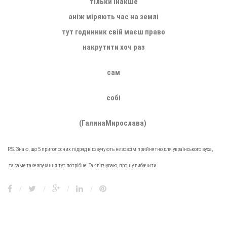
тільки інакше
аніж міряють час на землі
тут годинник свій маєш право
накрутити хоч раз
сам
собі
(ГалинаМирослава)
P.S. Знаю, що 5 приголосних підряд відзвучують не зовсім прийнятно для українського вуха,
та саме таке звучання тут потрібне. Так відчуваю, прошу вибачити.
/
/
/
/