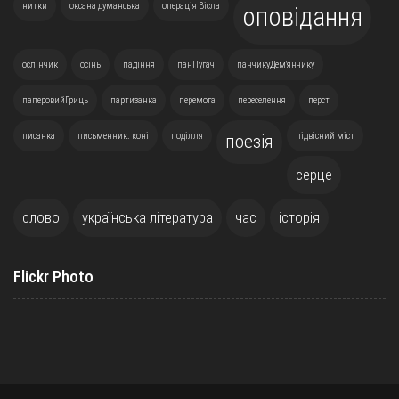
нитки
оксана думанська
операція Вісла
оповідання
ослінчик
осінь
падіння
панПугач
панчикуДем'янчику
паперовийГриць
партизанка
перемога
переселення
перст
писанка
письменник. коні
поділля
підвісний міст
поезія
серце
слово
українська література
час
історія
Flickr Photo