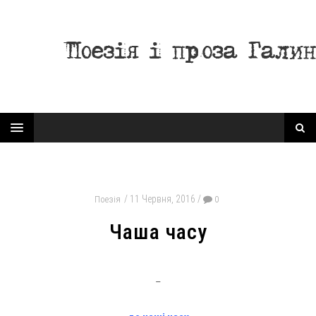
11 Червня, 2016
Поезія
0
Чаша часу
–