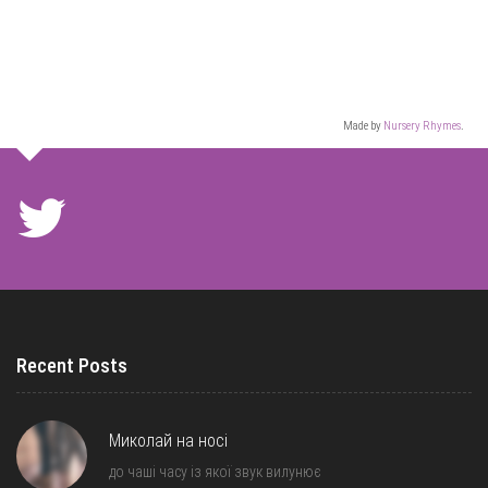
Made by
Nursery Rhymes
.
Recent Posts
Миколай на носі
до чаші часу із якої звук вилунює