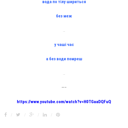
вода по тілу шириться
без меж
…
у чаші час
а без води помреш
…
—–
https://www.youtube.com/watch?v=H0TGaaDQFuQ
/
/
/
/