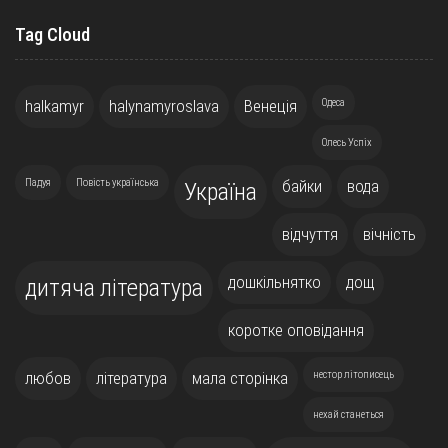
Tag Cloud
halkamyr
halynamyroslava
Венеція
Одеса
Олесь Успіх
Падуя
Повість українська
байки
вода
Україна
відчуття
вічність
дошкільнятко
дощ
дитяча література
коротке оповідання
любов
література
мала сторінка
нестор літописець
нехай станеться