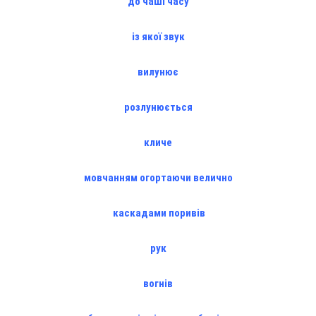
до чаші часу
із якої звук
вилунює
розлунюється
кличе
мовчанням огортаючи велично
каскадами поривів
рук
вогнів