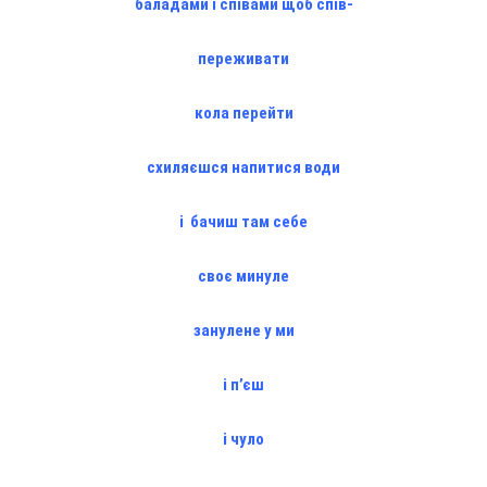
баладами і співами щоб спів-
переживати
кола перейти
схиляєшся напитися води
і бачиш там себе
своє минуле
занулене у ми
і п’єш
і чуло