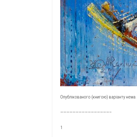
Опублікованого (книгою) варіанту нема.
————————————————–
1