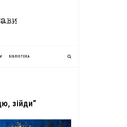
М
БІБЛІОТЕКА
цю, зійди”