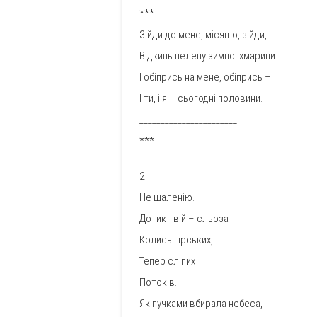
***
Зійди до мене, місяцю, зійди,
Відкинь пелену зимної хмарини.
І обіпрись на мене, обіпрись –
І ти, і я – сьогодні половини.
_______________________
***
2
Не шаленію.
Дотик твій – сльоза
Колись гірських,
Тепер сліпих
Потоків.
Як пучками вбирала небеса,