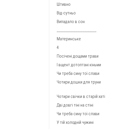
Штивно
Від-сутньо
Випадало в сон.
_______________________
Материнське
4
Посічені дощами трави
І вщент дотоптані кіньми
Чи треба сину тої слави
Чотири дошки для труни
Чотири свічки в старій хаті
Дві довгі тіні на стіні
Чи треба сину тої слави
У тій холодній чужині