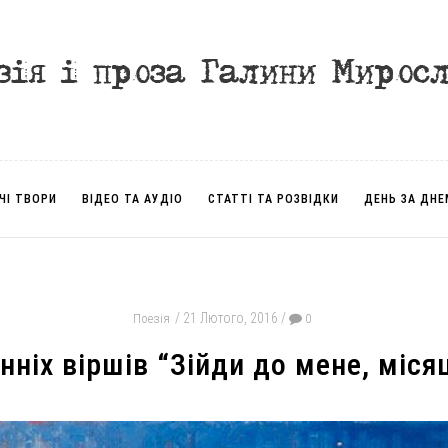
ЧІ ТВОРИ
ВІДЕО ТА АУДІО
СТАТТІ ТА РОЗВІДКИ
ДЕНЬ ЗА ДНЕ
21 Лютого, 2016
Поезія
0
нніх віршів “Зійди до мене, міся