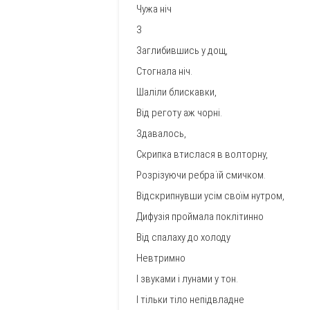
Чужа ніч
3
Заглибившись у дощ,
Стогнала ніч.
Шаліли блискавки,
Від реготу аж чорні.
Здавалось,
Скрипка втислася в волторну,
Розрізуючи ребра їй смичком.
Відскрипнувши усім своїм нутром,
Дифузія проймала поклітинно
Від спалаху до холоду
Невтримно
І звуками і лунами у тон.
І тільки тіло непідвладне