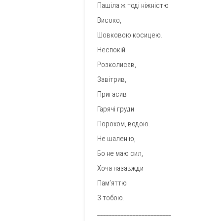
Пашіла ж тоді ніжністю
Високо,
Шовковою косицею.
Неспокій
Розколисав,
Завітрив,
Пригасив
Гарячі груди
Порохом, водою.
Не шаленію,
Бо не маю сил,
Хоча назавжди
Пам’яттю
З тобою.
_________________________