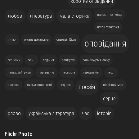
коротке оповідання
любов
література
мала сторінка
нестор літописець
нехай станеться
нитки
оксана думанська
операція Вісла
оповідання
ослінчик
осінь
падіння
панПугач
панчикуДем'янчику
паперовийГриць
партизанка
перемога
переселення
перст
писанка
письменник. коні
поділля
підвісний міст
поезія
серце
слово
українська література
час
історія
Flickr Photo