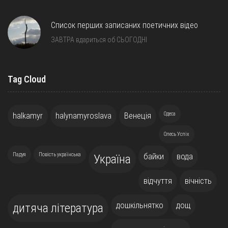
Список перших записаних поетичних відео
ЗАВТРА вдариться об СЬОГОДНІ
Tag Cloud
halkamyr
halynamyroslava
Венеція
Одеса
Олесь Успіх
Падуя
Повість українська
байки
вода
Україна
відчуття
вічність
дошкільнятко
дощ
дитяча література