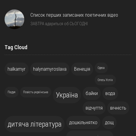
Список перших записаних поетичних відео
ЗАВТРА вдариться об СЬОГОДНІ
Tag Cloud
halkamyr
halynamyroslava
Венеція
Одеса
Олесь Успіх
Падуя
Повість українська
байки
вода
Україна
відчуття
вічність
дошкільнятко
дощ
дитяча література