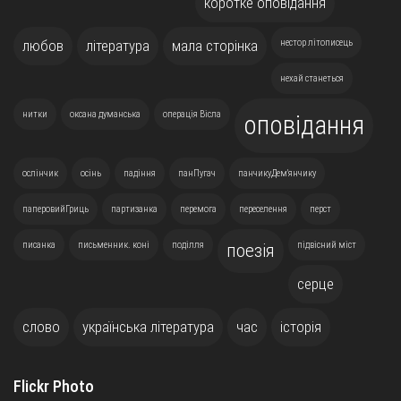
коротке оповідання
любов
література
мала сторінка
нестор літописець
нехай станеться
нитки
оксана думанська
операція Вісла
оповідання
ослінчик
осінь
падіння
панПугач
панчикуДем'янчику
паперовийГриць
партизанка
перемога
переселення
перст
писанка
письменник. коні
поділля
підвісний міст
поезія
серце
слово
українська література
час
історія
Flickr Photo