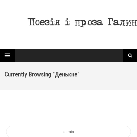
Currently Browsing "денькне"
admin