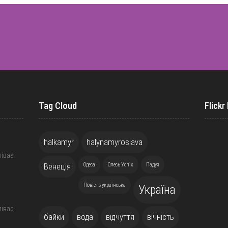
Tag Cloud
Flickr
halkamyr
halynamyroslava
піває
Венеція
Одеса
Олесь Успіх
Падуя
Повість українська
Україна
піває
байки
вода
відчуття
вічність