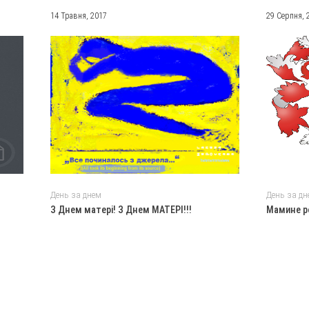
14 Травня, 2017
29 Серпня, 
День за днем
День за дн
З Днем матері! З Днем МАТЕРІ!!!
Мамине р