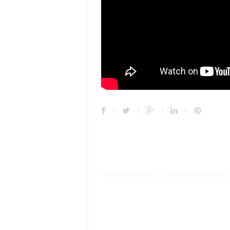
/
/
/
/