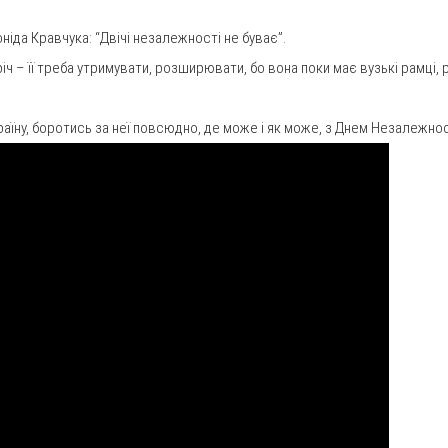
ніда Кравчука: “Двічі незалежності не буває”.
іч – її треба утримувати, розширювати, бо вона поки має вузькі рамці,
раїну, боротись за неї повсюдно, де може і як може, з Днем Незалежнос