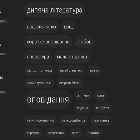
дитяча література
у
піває
дошкільнятко
дощ
коротке оповідання
любов
у
піває
література
мала сторінка
нестор літописець
нехай станеться
нитки
их
оксана думанська
операція Вісла
піває
ослінчик
осінь
оповідання
падіння
панПугач
панчикуДем'янчику
паперовийГриць
партизанка
перемога
переселення
перст
писанка