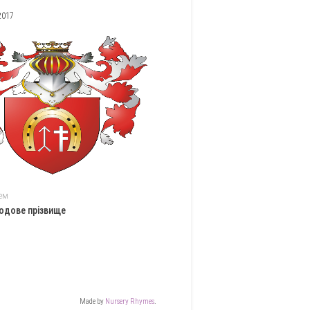
2017
ем
одове прізвище
Made by
Nursery Rhymes
.