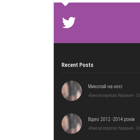
Recent Posts
Миколай на носі
«Вже воскресла Україна!». С
Відео 2012 -2014 років
«Вже воскресла Україна!». С