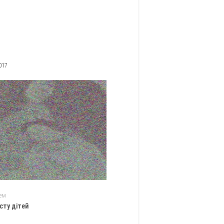
017
ем
сту дітей