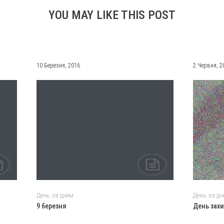
YOU MAY LIKE THIS POST
10 Березня, 2016
2 Червня, 2
День за днем
День за дн
9 березня
День захи