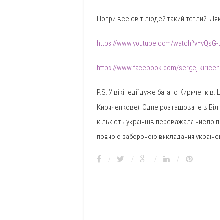
Попри все світ людей такий теплий. Дя
https://www.youtube.com/watch?v=vQsG-
https://www.facebook.com/sergej.kirice
P.S. У вікіпедії дуже багато Кириченків
Кириченкове). Одне розташоване в Білго
кількість українців переважала число п
повною забороною викладання українськ
/
/
/
/