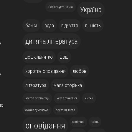
Повість українська
Україна
байки
вода
відчуття
вічність
дитяча література
у
дошкільнятко
дощ
коротке оповідання
любов
у
література
мала сторінка
нестор літописець
нехай станеться
нитки
их
оксана думанська
операція Вісла
ослінчик
осінь
оповідання