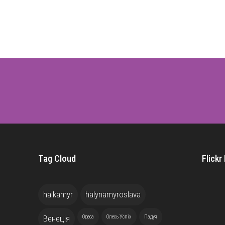
Tag Cloud
Flickr
halkamyr
halynamyroslava
Венеція
Одеса
Олесь Успіх
Падуя