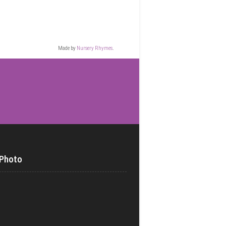
Made by
Nursery Rhymes
.
 Photo