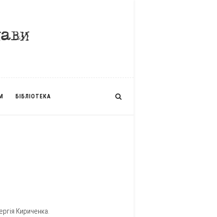
М
БІБЛІОТЕКА
ергія Кириченка.