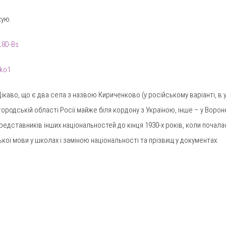
кую.
L8D-Bs
nko1
. Цікаво, що є два села з назвою Кириченково (у російському варіанті, в
родській області Росії майже біля кордону з Україною, інше – у Вороне
редставників інших національностей до кінця 1930-х років, коли почалас
ої мови у школах і заміною національності та прізвищ у документах.