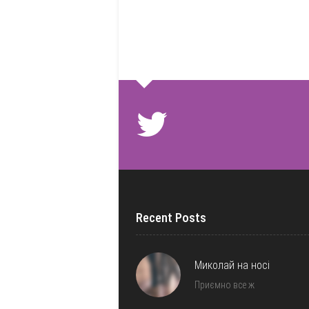
Recent Posts
Миколай на носі
Приємно все ж