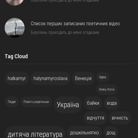
Березень приходить до мене згадками
Список перших записаних поетичних відео
Березень приходить до мене згадками
Tag Cloud
halkamyr
halynamyroslava
Венеція
Одеса
Олесь Успіх
Падуя
Повість українська
байки
вода
Україна
відчуття
вічність
дошкільнятко
дощ
дитяча література