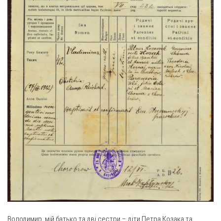
Володимир, мій батько та дві сестри – діти Петра Козака та