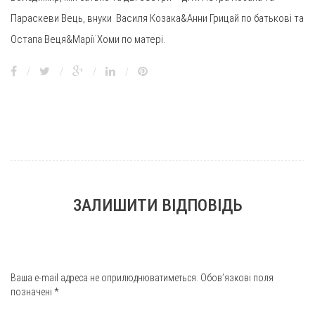
Параскеви Вець, внуки Василя Козака&Анни Грицай по батькові та
Остапа Веця&Марії Хоми по матері.
/
/
/
/
ЗАЛИШИТИ ВІДПОВІДЬ
Ваша e-mail адреса не оприлюднюватиметься.
Обов’язкові поля
позначені
*