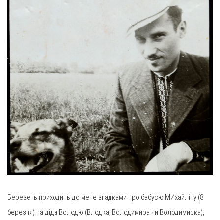
Березень приходить до мене згадками про бабусю МИхайліну (8
березня) та діда Володю (Влодка, Володимира чи Володимирка),