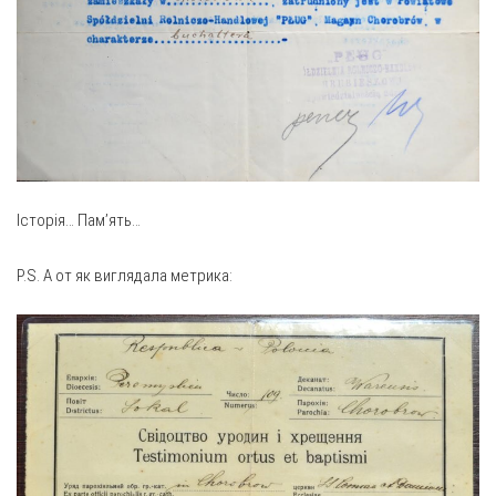
Історія… Пам’ять…
P.S. А от як виглядала метрика: