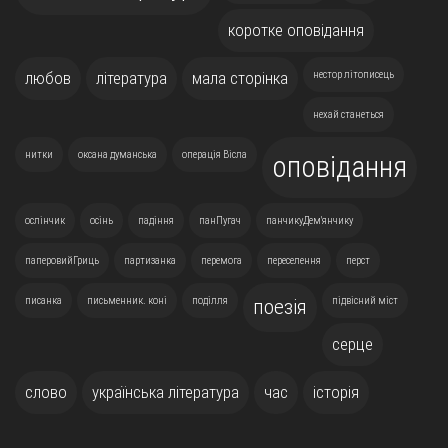
коротке оповідання
любов
література
мала сторінка
нестор літописець
нехай станеться
нитки
оксана думанська
операція Вісла
оповідання
ослінчик
осінь
падіння
панПугач
панчикуДем'янчику
паперовийГриць
партизанка
перемога
переселення
перст
писанка
письменник. коні
поділля
підвісний міст
поезія
серце
слово
українська література
час
історія