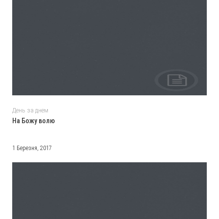
День за днем
На Божу волю
1 Березня, 2017