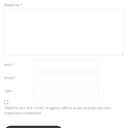
Коментар
*
Ім'я
*
Email
*
Сайт
Зберегти моє ім'я, e-mail, та адресу сайту в цьому браузері для моїх
подальших коментарів.