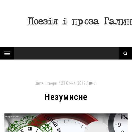
23 Січня, 2019
Дитячі твори
0
Незумисне