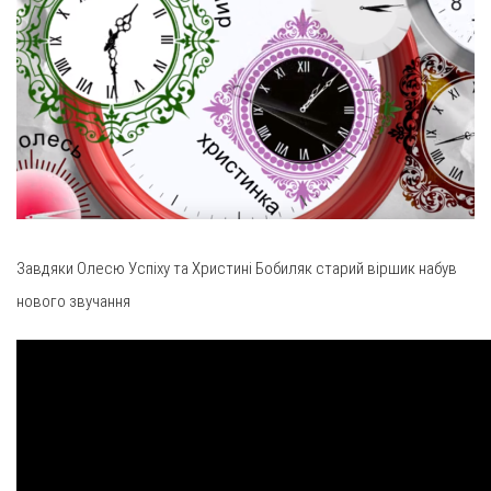
Завдяки Олесю Успіху та Христині Бобиляк старий віршик набув
нового звучання