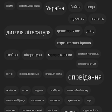
Падуя
Повість українська
байки
вода
Україна
відчуття
вічність
дошкільнятко
дощ
дитяча література
коротке оповідання
любов
література
мала сторінка
нестор літописець
нехай станеться
нитки
оксана думанська
операція Вісла
оповідання
ослінчик
осінь
падіння
панПугач
панчикуДем'янчику
паперовийГриць
партизанка
перемога
переселення
перст
писанка
письменник. коні
поділля
підвісний міст