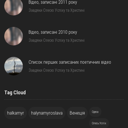
Відео, записані 2011 року
Завдяки Олесю Успіху та Христині
Відео, записані 2010 року
Завдяки Олесю Успіху та Христині
Список перших записаних поетичних відео
Завдяки Олесю Успіху та Христині
Tag Cloud
halkamyr
halynamyroslava
Венеція
Одеса
Олесь Успіх