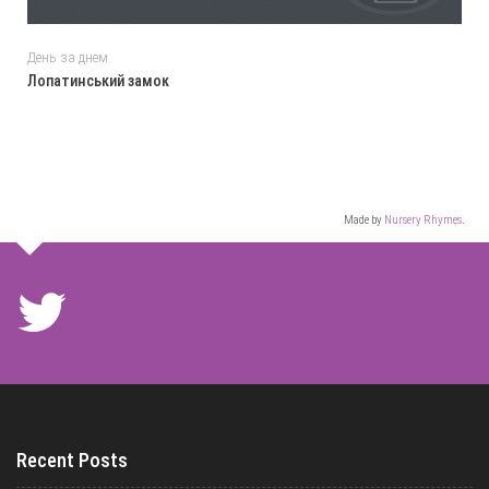
День за днем
Лопатинський замок
Made by
Nursery Rhymes
.
Recent Posts