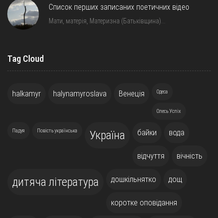
Список перших записаних поетичних відео
Мати, матерія, Материзна (Батьківщина)…
Tag Cloud
halkamyr
halynamyroslava
Венеція
Одеса
Олесь Успіх
Падуя
Повість українська
байки
вода
Україна
відчуття
вічність
дошкільнятко
дощ
дитяча література
коротке оповідання