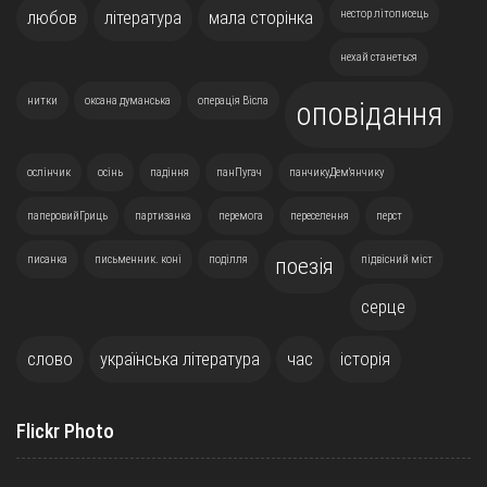
любов
література
мала сторінка
нестор літописець
нехай станеться
нитки
оксана думанська
операція Вісла
оповідання
ослінчик
осінь
падіння
панПугач
панчикуДем'янчику
паперовийГриць
партизанка
перемога
переселення
перст
писанка
письменник. коні
поділля
підвісний міст
поезія
серце
слово
українська література
час
історія
Flickr Photo