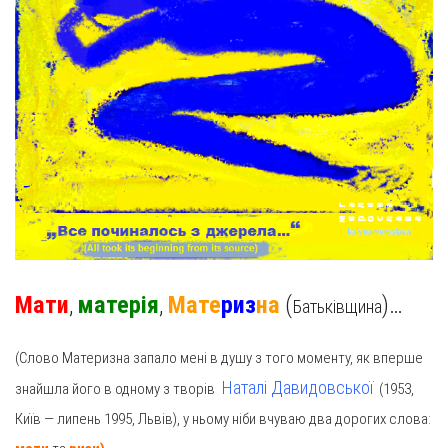
Мати
,
матерія
,
Мате
риз
на
(
)…
Батьківщина
(Cлово Материзна запало мені в душу з того моменту, як вперше
Наталі Давидовської
знайшла його в одному з творів
(1953,
Київ — липень 1995, Львів), у ньому ніби вчуваю два дорогих слова: