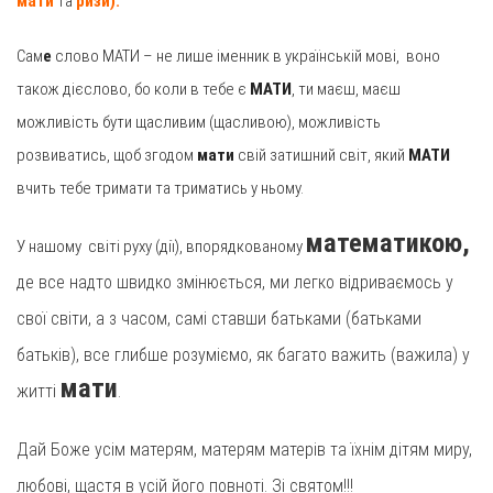
мати
та
ризи).
Сам
е
слово МАТИ – не лише іменник в українській мові, воно
також дієслово, бо коли в тебе є
МАТИ
, ти маєш, маєш
можливість бути щасливим (щасливою), можливість
розвиватись, щоб згодом
мати
свій затишний світ, який
МАТИ
вчить тебе тримати та триматись у ньому.
математикою,
У нашому світі руху (дії), впорядкованому
де все надто швидко змінюється, ми легко відриваємось у
свої світи, а з часом, самі ставши батьками (батьками
батьків), все глибше розуміємо, як багато важить (важила) у
мати
житті
.
Дай Боже усім матерям, матерям матерів та їхнім дітям миру,
любові, щастя в усій його повноті. Зі святом!!!