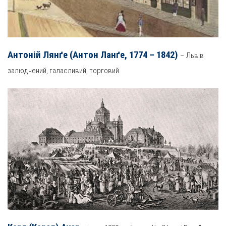
Антоній Лянґе (Антон Ланґе, 1774 – 1842)
– Львів
залюднений, галасливий, торговий.