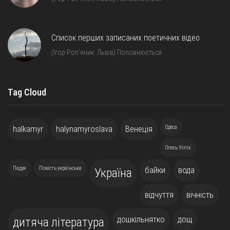
Список перших записаних поетичних відео
(Ігор Роп’яник. Львів) Поповнюється
Tag Cloud
halkamyr
halynamyroslava
Венеція
Одеса
Олесь Успіх
Падуя
Повість українська
байки
вода
Україна
відчуття
вічність
дошкільнятко
дощ
дитяча література