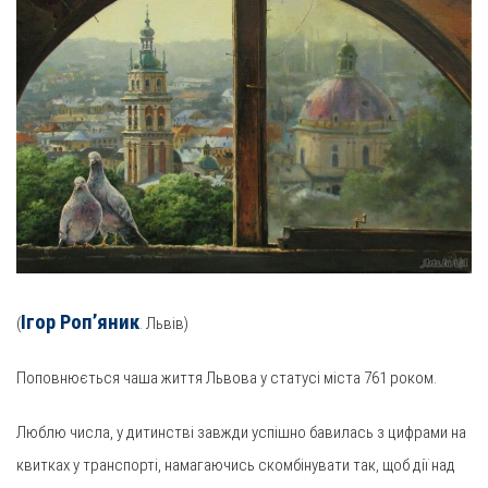
Ігор Роп’яник
(
. Львів)
Поповнюється чаша життя Львова у статусі міста 761 роком.
Люблю числа, у дитинстві завжди успішно бавилась з цифрами на
квитках у транспорті, намагаючись скомбінувати так, щоб дії над