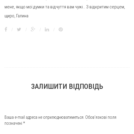
мене, якщо мої думки та відчуття вам чужі… З відкритим серцем,
щиро, Галина
/
/
/
/
ЗАЛИШИТИ ВІДПОВІДЬ
Ваша e-mail адреса не оприлюднюватиметься.
Обов’язкові поля
позначені
*