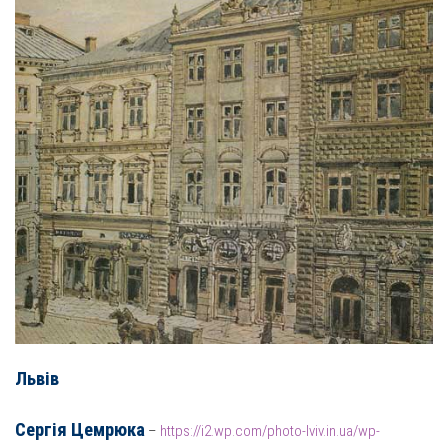
Львів
Сергія Цемрюк
а
–
https://i2.wp.com/photo-lviv.in.ua/wp-