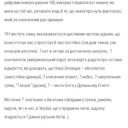
цифрами номера давали 100, використовувала всі знання, які
мала на той час, рятувало іноді й те, що знала про нуль факторіал,
який за означенням дає одиницю.
761 містить сімку, яка вважається щасливим числом, відомо, що
вона оточує нас у просторі й часі постійно (сім днів тижня, сім
кольорів веселки, 7 нот в октаві за діатонічною шкалою, 7
континентів (американський поділ, хоча варто додати про останні
відкриття, які доводять, що Нова Зеландія – абсолютно
самостійна одиниця), 7 класичних планет, 7 небес, 7 смертельних
гріхів, “7 морів” (ідіома), 7 – число Бога у Древньому Єгипті…
Містичне 7 пов’язане з багатьма обрядами у греків, римлян,
індусів, як і в нас, в Україні, ще з прадавніх часів, відразу
згадуються 7 давніх руських богів…).