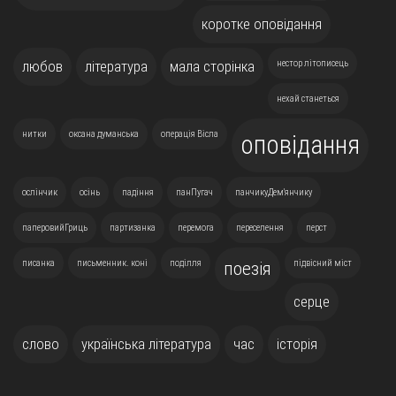
коротке оповідання
любов
література
мала сторінка
нестор літописець
нехай станеться
нитки
оксана думанська
операція Вісла
оповідання
ослінчик
осінь
падіння
панПугач
панчикуДем'янчику
паперовийГриць
партизанка
перемога
переселення
перст
писанка
письменник. коні
поділля
підвісний міст
поезія
серце
слово
українська література
час
історія