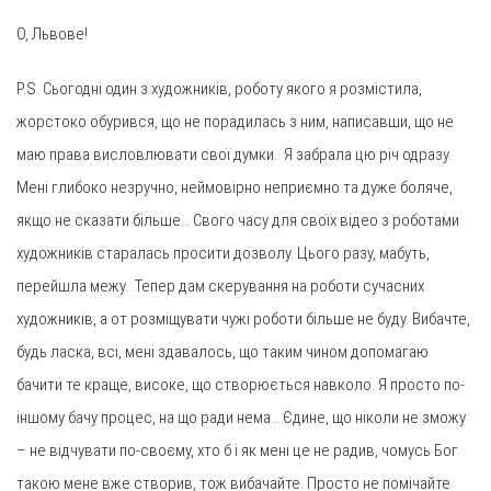
О, Львове!
P.S. Сьогодні один з художників, роботу якого я розмістила,
жорстоко обурився, що не порадилась з ним, написавши, що не
маю права висловлювати свої думки. Я забрала цю річ одразу.
Мені глибоко незручно, неймовірно неприємно та дуже боляче,
якщо не сказати більше… Свого часу для своїх відео з роботами
художників старалась просити дозволу. Цього разу, мабуть,
перейшла межу. Тепер дам скерування на роботи сучасних
художників, а от розміщувати чужі роботи більше не буду. Вибачте,
будь ласка, всі, мені здавалось, що таким чином допомагаю
бачити те краще, високе, що створюється навколо. Я просто по-
іншому бачу процес, на що ради нема… Єдине, що ніколи не зможу
– не відчувати по-своєму, хто б і як мені це не радив, чомусь Бог
такою мене вже створив, тож вибачайте. Просто не помічайте