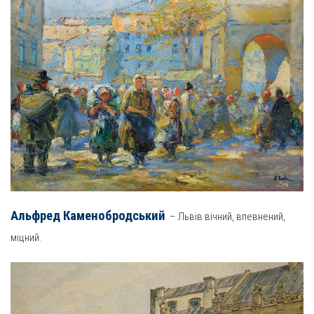
Альфред Каменобродськи
й
– Львів вічний, впевнений,
міцний.