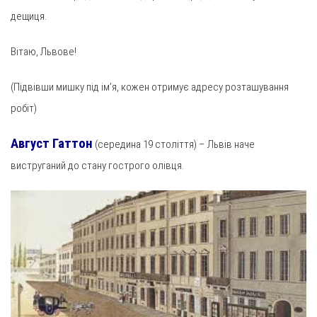
дещиця.
Вітаю, Львове!
(Підвівши мишку під ім’я, кожен отримує адресу розташування
робіт)
Август Гаттон
(середина 19 століття) – Львів наче
виструганий до стану гострого олівця.