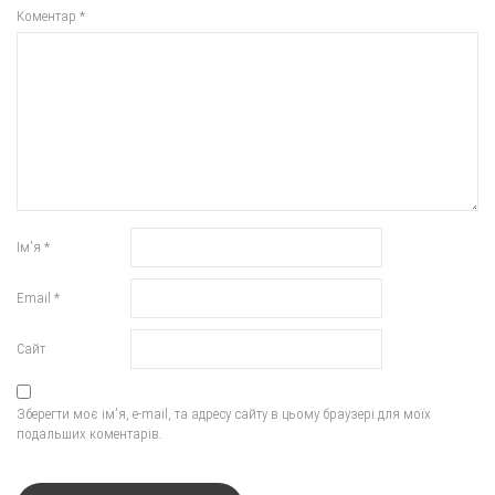
Коментар
*
Ім'я
*
Email
*
Сайт
Зберегти моє ім'я, e-mail, та адресу сайту в цьому браузері для моїх
подальших коментарів.