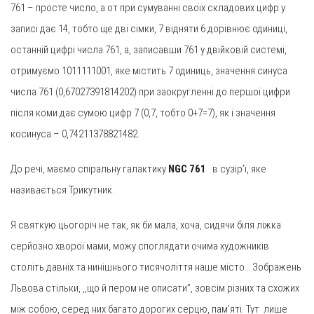
761 – просте число, а от при сумуванні своїх складових цифр у
записі дає 14, тобто ще дві сімки, 7 відняти 6 дорівнює одиниці,
останній цифрі числа 761, а, записавши 761 у двійковій системі,
отримуємо 1011111001, яке містить 7 одиниць, значення синуса
числа 761 (0,67027391814202) при заокругленні до першої цифри
після коми дає сумою цифр 7 (0,7, тобто 0+7=7), як і значення
косинуса – 0,74211378821482.
До речі, маємо спіральну галактику
NGC 761
в сузір’ї, яке
називається Трикутник.
Я святкую цьогоріч не так, як би мала, хоча, сидячи біля ліжка
серйозно хворої мами, можу споглядати очима художників
століть давніх та нинішнього тисячоліття наше місто… Зображень
Львова стільки, ,,що й пером не описати”, зовсім різних та схожих
між собою, серед них багато дорогих серцю, пам’яті. Тут лише