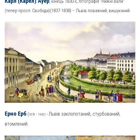
Карл (Карел) Ауер
, кінець 1830-х, літографія “Нижні Вали”
(тепер просп. Свободи)(1837-1838) – Львів поважний, вишуканий.
Ерно Ерб
Львів заклопотаний, стурбований,
(
1878 – 1943) –
втомлений.