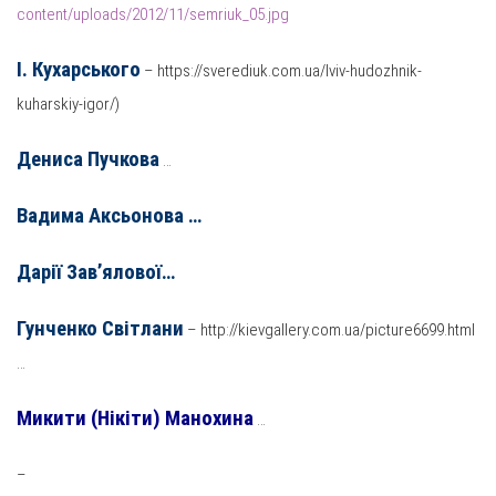
content/uploads/2012/11/semriuk_05.jpg
І. Кухарськ
ого
– https://sverediuk.com.ua/lviv-hudozhnik-
kuharskiy-igor/)
Дениса Пучков
а
…
Вадима Аксьонов
а …
Дарії Зав’ялов
ої…
Гунченко Світлани
– http://kievgallery.com.ua/picture6699.html
…
Микити (Нікіти) Манохин
а
…
–