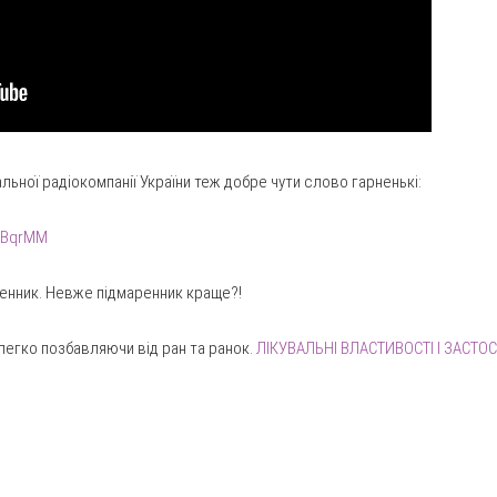
нальної радіокомпанії України теж добре чути слово гарненькі:
IWBqrMM
аренник. Невже підмаренник краще?!
, легко позбавляючи від ран та ранок.
ЛІКУВАЛЬНІ ВЛАСТИВОСТІ І ЗАСТ