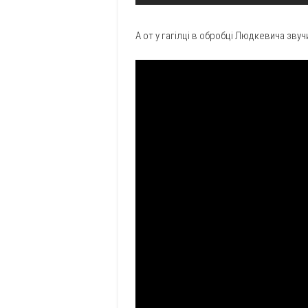
А от у гагілці в обробці Людкевича звуч