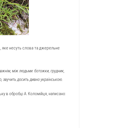
ла, яке несуть слова та джерельне
авжнім, між людьми: ботожки, грудник,
ю, звучить досить дивно українською.
ьку в обробці А. Коломійця, написано: