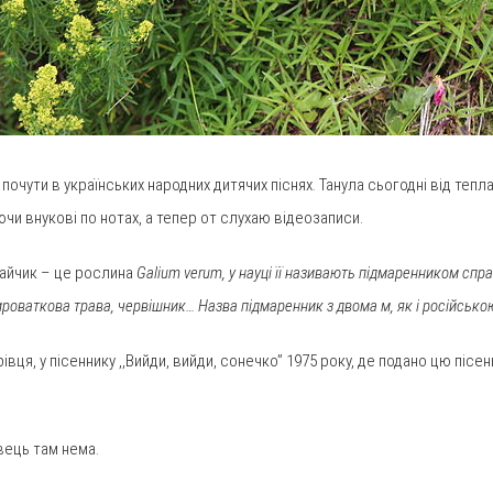
почути в українських народних дитячих піснях. Танула сьогодні від теп
аючи внукові по нотах, а тепер от слухаю відеозаписи.
дгайчик – це рослина
Galium verum, у науці її називають підмаренником спр
роваткова трава, червішник… Назва підмаренник з двома м, як і російсько
івця, у пісеннику ,,Вийди, вийди, сонечко” 1975 року, де подано цю пісен
вець там нема.