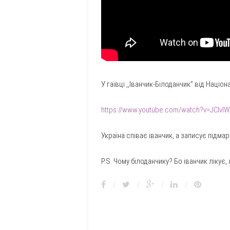
У гаївці ,,Іванчик-Білоданчик” від Націо
https://www.youtube.com/watch?v=JClv
Україна співає іванчик, а записує підм
P.S. Чому білоданчику? Бо іванчик лікує
/
/
/
/