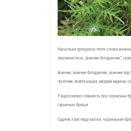
Наскільки прекрасні теплі слова можна 
звучання пісні ,,Іванчик-білоданчик”, гр
Іванчик, іванчик-білоданчик, іванчик-пі
гусятник, жовта кашка, медова марена, си
У відеозаписі співають про чорненькі бр
гарненькі брівця.
Судячи з вигляду квітки, чорненьких брі