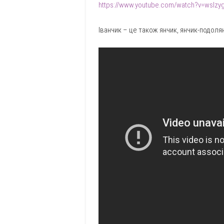
https://www.youtube.com/watch?v=wslzy
Іванчик – це також янчик, янчик-подолян