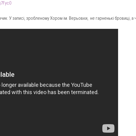
g7Fyc0
чик. У записі, зробленому Хором ім. Верьовки, не гарненькі бровиці, а ч