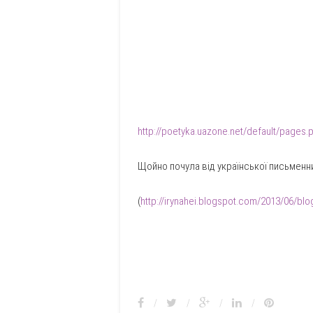
http://poetyka.uazone.net/default/page
Щойно почула від української письменни
(
http://irynahei.blogspot.com/2013/06/blo
/
/
/
/