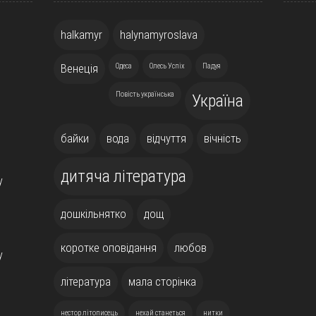
halkamyr
halynamyroslava
Венеція
Одеса
Олесь Успіх
Падуя
Повість українська
Україна
байки
вода
відчуття
вічність
дитяча література
у
дошкільнятко
дощ
коротке оповідання
любов
у
література
мала сторінка
нестор літописець
нехай станеться
нитки