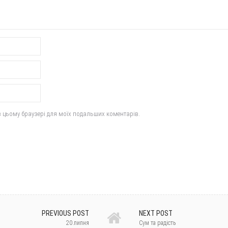
у в цьому браузері для моїх подальших коментарів.
PREVIOUS POST
NEXT POST
20 липня
Сум та радість