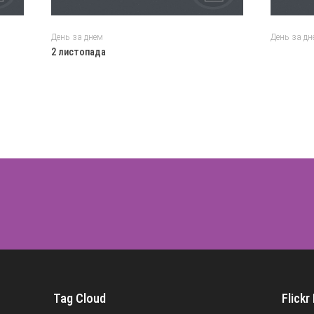
День за днем
День за дн
2 листопада
Tag Cloud
Flickr