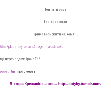
Топтати ряст
І скільки сили
Триматись жити на землі…
s.phtml?place=myroslava&page=myroslava89
ці, перекладача Ірини Гей
g-post.html
) про смерть
Віктора Крижанівського…
http://dotyky.tumblr.com/