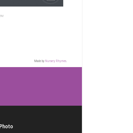
ем
Made by
Nursery Rhymes
.
 Photo