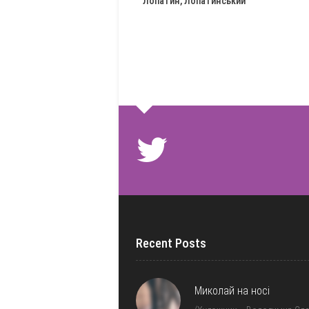
Лопатин, Лопатинський
Recent Posts
Миколай на носі