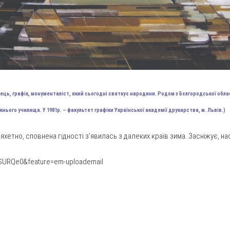
ець, графік, монументаліст, який сьогодні святкує народини. Родом з Бєлгородської області
ього училища. У 1981р. – факультет графіки Української академії друкарства, м. Львів.)
яхетно, сповнена гідності з’явилась з далеких країв зима. Засніжує, н
eSURQe0&feature=em-uploademail