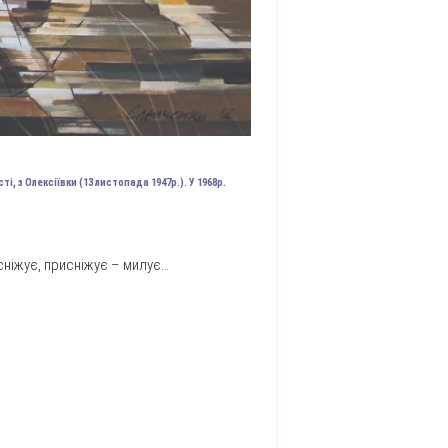
, з Олексіївки (13 листопада 1947р.). У 1968р.
асніжує, присніжує – милує…