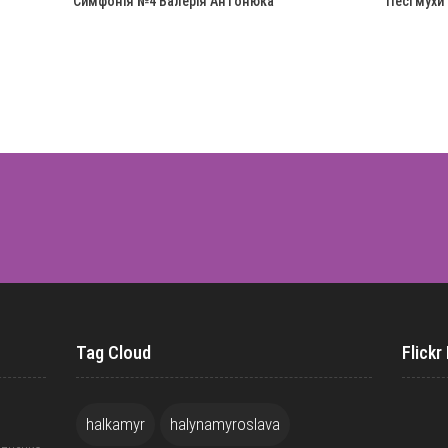
Симфонія №4 Валерія Антонюка
Песі мухи
Tag Cloud
Flickr
halkamyr
halynamyroslava