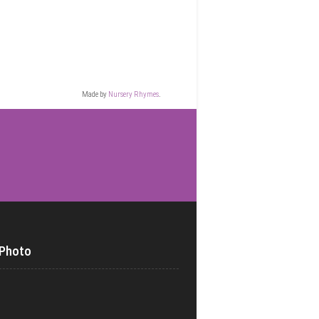
Made by
Nursery Rhymes
.
 Photo