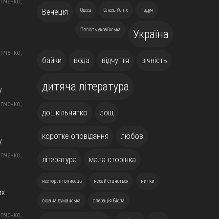
пченко,
Венеція
Одеса
Олесь Успіх
Падуя
Повість українська
Україна
пченко,
байки
вода
відчуття
вічність
дитяча література
у
пченко,
дошкільнятко
дощ
коротке оповідання
любов
у
пченко,
література
мала сторінка
нестор літописець
нехай станеться
нитки
их
оксана думанська
операція Вісла
пченко,