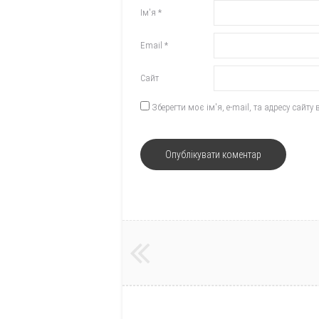
Ім'я
*
Email
*
Сайт
Зберегти моє ім'я, e-mail, та адресу сайт