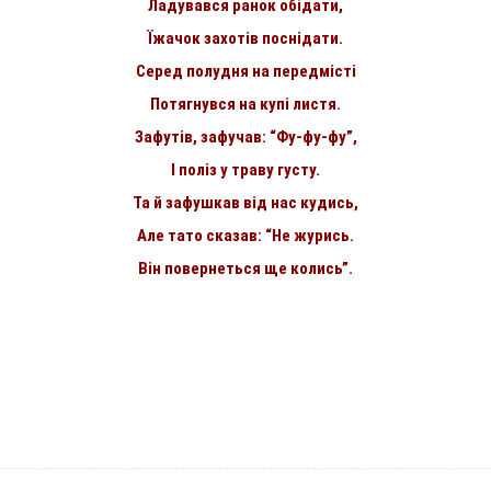
Ладувався ранок обідати,
Їжачок захотів поснідати.
Серед полудня на передмісті
Потягнувся на купі листя.
Зафутів, зафучав: “Фу-фу-фу”,
І поліз у траву густу.
Та й зафушкав від нас кудись,
Але тато сказав: “Не журись.
Він повернеться ще колись”.