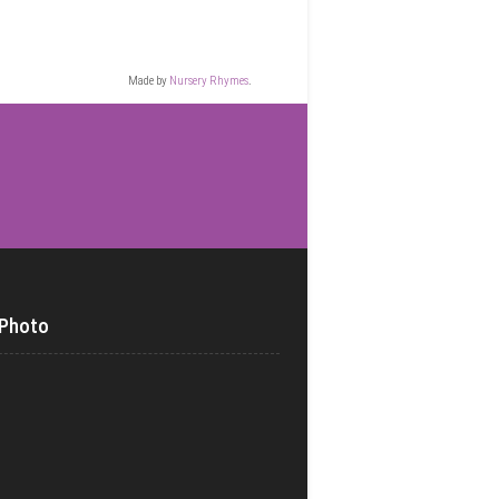
Made by
Nursery Rhymes
.
 Photo