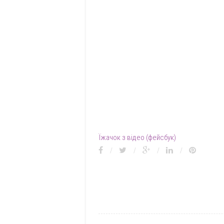
Їжачок з відео (фейсбук)
/
/
/
/