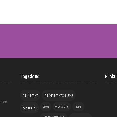
Tag Cloud
Flickr
halkamyr
halynamyroslava
жачок
Венеція
Одеса
Олесь Успіх
Падуя