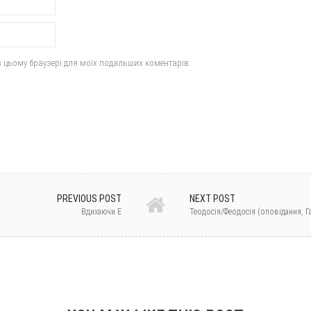
у в цьому браузері для моїх подальших коментарів.
PREVIOUS POST
NEXT POST
Вдихаючи Е
Теодосія/Феодосія (оповідання, 