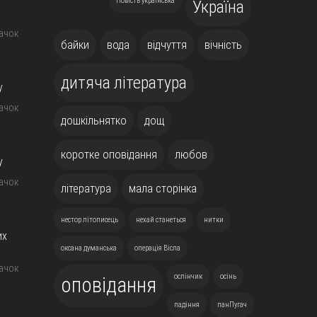
Повість українська
Україна
жачок
байки
вода
відчуття
вічність
дитяча література
у
жачок
дошкільнятко
дощ
коротке оповідання
любов
у
жачок
література
мала сторінка
нестор літописець
нехай станеться
нитки
их
оксана думанська
операція Вісла
жачок
ослінчик
осінь
оповідання
падіння
панПугач