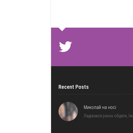
Recent Posts
Миколай на носі
Ладувався ранок обідати, Ї