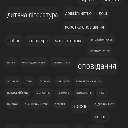
дошкільнятко
дощ
дитяча література
коротке оповідання
любов
література
мала сторінка
нестор літописець
нехай станеться
нитки
оксана думанська
операція Вісла
оповідання
ослінчик
осінь
падіння
панПугач
панчикуДем'янчику
паперовийГриць
партизанка
перемога
переселення
перст
писанка
письменник. коні
поділля
підвісний міст
поезія
серце