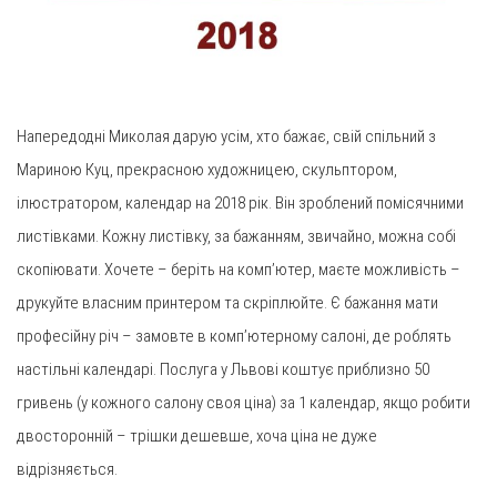
Напередодні Миколая дарую усім, хто бажає, свій спільний з
Мариною Куц, прекрасною художницею, скульптором,
ілюстратором, календар на 2018 рік. Він зроблений помісячними
листівками. Кожну листівку, за бажанням, звичайно, можна собі
скопіювати. Хочете – беріть на комп’ютер, маєте можливість –
друкуйте власним принтером та скріплюйте. Є бажання мати
професійну річ – замовте в комп’ютерному салоні, де роблять
настільні календарі. Послуга у Львові коштує приблизно 50
гривень (у кожного салону своя ціна) за 1 календар, якщо робити
двосторонній – трішки дешевше, хоча ціна не дуже
відрізняється.