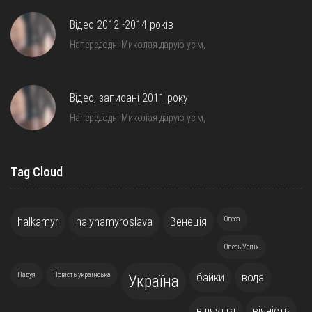
Відео 2012 -2014 років
Напередодні Миколая дарую усім,
Відео, записані 2011 року
Напередодні Миколая дарую усім,
Tag Cloud
halkamyr
halynamyroslava
Венеція
Одеса
Олесь Успіх
Падуя
Повість українська
байки
вода
Україна
відчуття
вічність