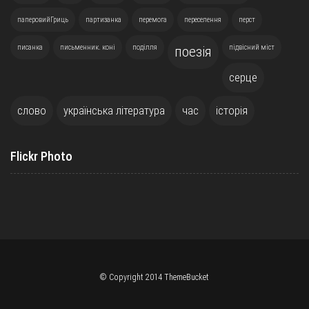
паперовийГриць
партизанка
перемога
переселення
перст
писанка
письменник. коні
поділля
підвісний міст
поезія
серце
слово
українська література
час
історія
Flickr Photo
© Copyright 2014 ThemeBucket