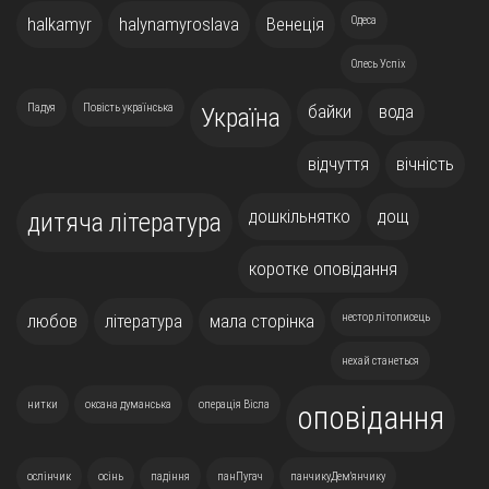
halkamyr
halynamyroslava
Венеція
Одеса
Олесь Успіх
Падуя
Повість українська
байки
вода
Україна
відчуття
вічність
дошкільнятко
дощ
дитяча література
коротке оповідання
любов
література
мала сторінка
нестор літописець
нехай станеться
нитки
оксана думанська
операція Вісла
оповідання
ослінчик
осінь
падіння
панПугач
панчикуДем'янчику