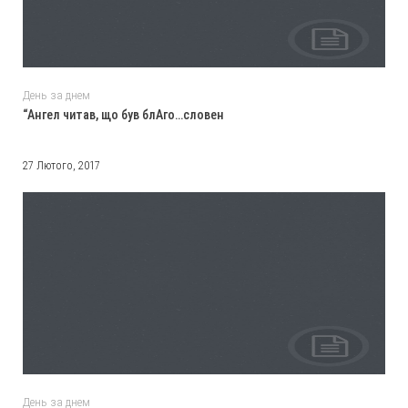
День за днем
“Ангел читав, що був блАго…словен
27 Лютого, 2017
День за днем