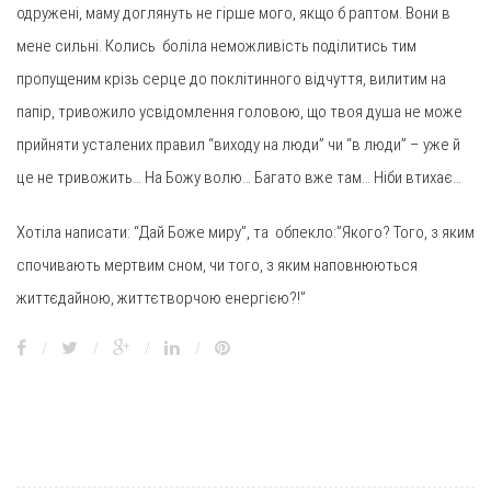
одружені, маму доглянуть не гірше мого, якщо б раптом. Вони в
мене сильні. Колись боліла неможливість поділитись тим
пропущеним крізь серце до поклітинного відчуття, вилитим на
папір, тривожило усвідомлення головою, що твоя душа не може
прийняти усталених правил “виходу на люди” чи “в люди” – уже й
це не тривожить… На Божу волю… Багато вже там… Ніби втихає…
Хотіла написати: “Дай Боже миру”, та обпекло:”Якого? Того, з яким
спочивають мертвим сном, чи того, з яким наповнюються
життєдайною, життєтворчою енергією?!”
/
/
/
/